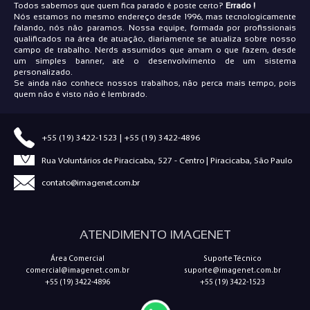
Todos sabemos que quem fica parado é poste certo?
Errado !
Nós estamos no mesmo endereço desde 1996, mas tecnologicamente
falando, nós não paramos. Nossa equipe, formada por profissionais
qualificados na área de atuação, diariamente se atualiza sobre nosso
campo de trabalho. Nerds assumidos que amam o que fazem, desde
um simples banner, até o desenvolvimento de um sistema
personalizado.
Se ainda não conhece nossos trabalhos, não perca mais tempo, pois
quem não é visto não é lembrado.
+55 (19) 3422-1523
|
+55 (19) 3422-4896
Rua Voluntários de Piracicaba, 527 - Centro | Piracicaba, São Paulo
contato@imagenet.com.br
ATENDIMENTO IMAGENET
Área Comercial
Suporte Técnico
comercial@imagenet.com.br
suporte@imagenet.com.br
+55 (19) 3422-4896
+55 (19) 3422-1523